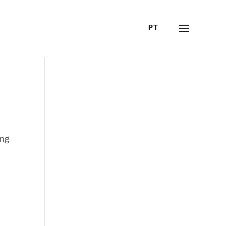
PT
ing