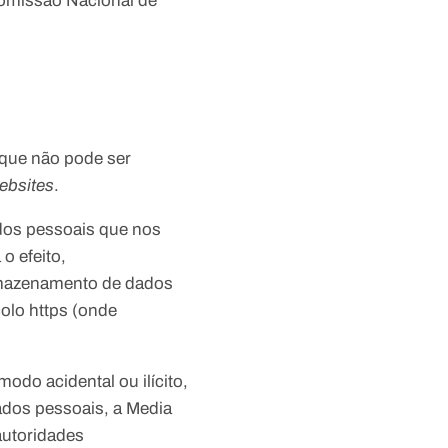
Comissão Nacional de
 que não pode ser
ebsites
.
dos pessoais que nos
o efeito,
armazenamento de dados
colo https (onde
odo acidental ou ilícito,
dados pessoais, a Media
autoridades