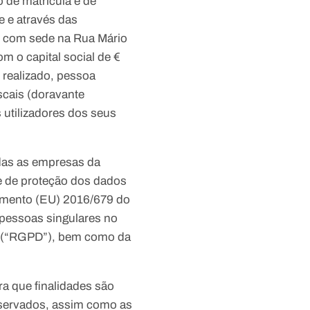
 de matrícula e de
e e através das
., com sede na Rua Mário
m o capital social de €
e realizado, pessoa
scais (doravante
utilizadores dos seus
odas as empresas da
e de proteção dos dados
lamento (EU) 2016/679 do
 pessoas singulares no
os (“RGPD”), bem como da
ra que finalidades são
nservados, assim como as