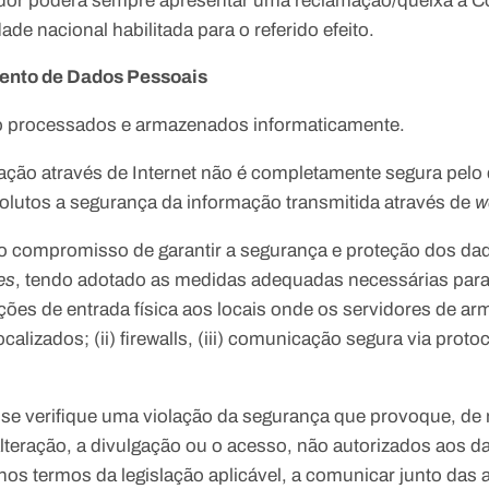
zador poderá sempre apresentar uma reclamação/queixa à 
de nacional habilitada para o referido efeito.
ento de Dados Pessoais
o processados e armazenados informaticamente.
ação através de Internet não é completamente segura pelo
olutos a segurança da informação transmitida através de
w
o compromisso de garantir a segurança e proteção dos da
es
, tendo adotado as medidas adequadas necessárias para 
ições de entrada física aos locais onde os servidores de 
alizados; (ii) firewalls, (iii) comunicação segura via proto
se verifique uma violação da segurança que provoque, de m
 alteração, a divulgação ou o acesso, não autorizados aos 
os termos da legislação aplicável, a comunicar junto das 