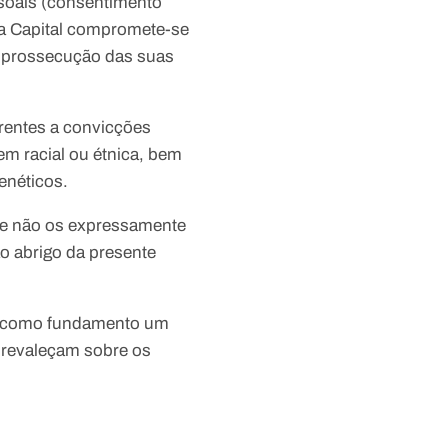
ssoais (consentimento
ia Capital compromete-se
à prossecução das suas
erentes a convicções
igem racial ou étnica, bem
enéticos.
que não os expressamente
ao abrigo da presente
er como fundamento
um
prevaleçam sobre os