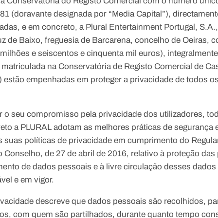
na Conservatória do Registo Comercial com o número único
1 (doravante designada por “Media Capital”), directament
adas, e em concreto, a Plural Entertainment Portugal, S.A
uz de Baixo, freguesia de Barcarena, concelho de Oeiras, co
 milhões e seiscentos e cinquenta mil euros), integralment
, matriculada na Conservatória de Registo Comercial de Ca
 estão empenhadas em proteger a privacidade de todos os 
r o seu compromisso pela privacidade dos utilizadores, t
reto a PLURAL adotam as melhores práticas de segurança 
as suas políticas de privacidade em cumprimento do Regu
Conselho, de 27 de abril de 2016, relativo à proteção das
tamento de dados pessoais e à livre circulação desses dad
ável e em vigor.
rivacidade descreve que dados pessoais são recolhidos, pa
os, com quem são partilhados, durante quanto tempo co